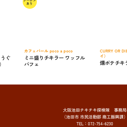
クーポン
あり
カフェバール poco a poco
CURRY OR 
イ）
 うぐ
ミニ盛りチキラー ワッフル
燻ポテチキ
）
パフェ
大阪池田チキチキ探検隊 事務局
（池田市 市民活動部 商工振興課
TEL：072-754-6230