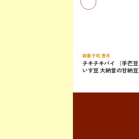
御菓子司 香月
チキチキパイ （手芒豆
いす豆 大納言の甘納豆