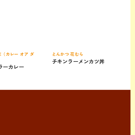
DIE（カレー オア ダ
とんかつ 花むら
チキンラーメンカツ丼
ラーカレー
）