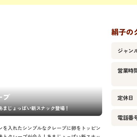
絹子の
ジャン
営業時
ープ
定休日
あまじょっぱい新スナック登場！
電話番
ンを入れたシンプルなクレープに卵をトッピン
味とクレープが合う！あまじょっぱい新スナッ