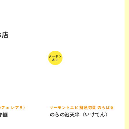
お店
クーポン
あり
i（カフェ レアリ）
サーモンとエビ 鮮魚旬菜 のらばる
キ麺
のらの池天串（いけてん）