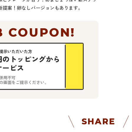
新提案！卵なしバージョンもあります。
 COUPON!
提示いただいた方
0円のトッピングから
サービス
併用不可
の画面をご提示ください。
SHARE