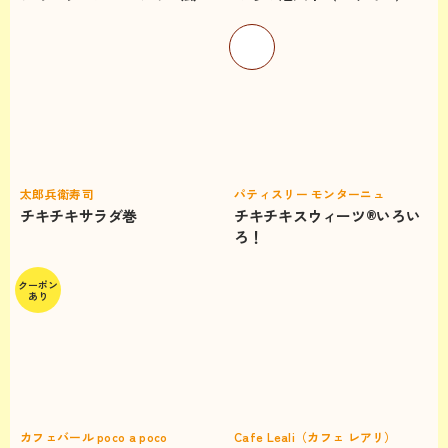
太郎兵衛寿司
パティスリー モンターニュ
チキチキサラダ巻
チキチキスウィーツ®いろい
ろ！
クーポン
あり
カフェバール poco a poco
Cafe Leali（カフェ レアリ）