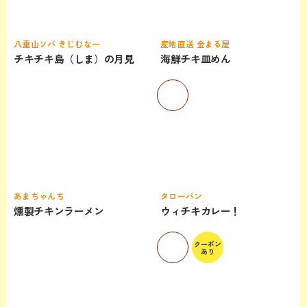
八重山ソバ きじむなー
産地直送 金まる屋
チキチキ島（しま）の月見
海鮮チキ皿めん
あまちゃんち
タローパン
燻製チキンラーメン
ウィチキカレー！
クーポン
あり