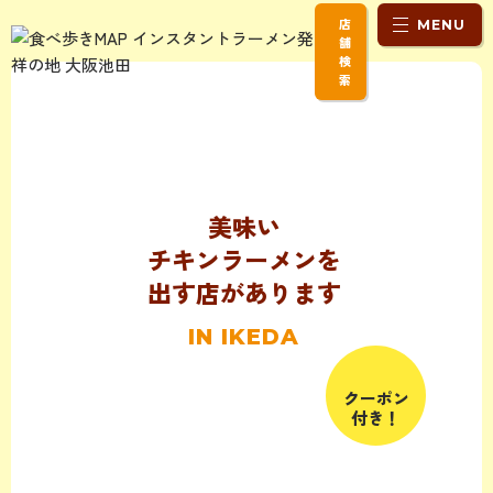
店
MENU
舗
検
索
美味い
チキンラーメンを
出す店があります
IN IKEDA
クーポン
付き！