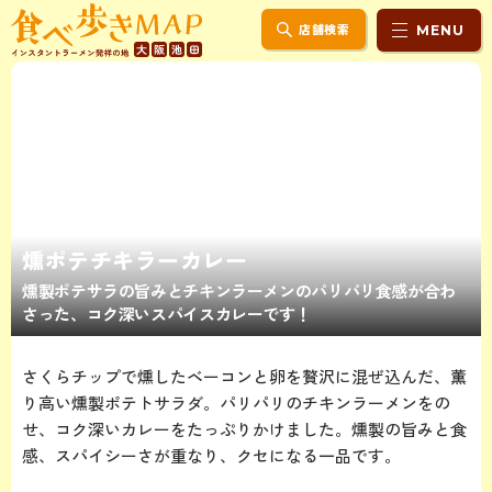
店舗検索
MENU
燻ポテチキラーカレー
燻製ポテサラの旨みとチキンラーメンのパリパリ食感が合わ
さった、コク深いスパイスカレーです！
さくらチップで燻したベーコンと卵を贅沢に混ぜ込んだ、薫
り高い燻製ポテトサラダ。パリパリのチキンラーメンをの
せ、コク深いカレーをたっぷりかけました。燻製の旨みと食
感、スパイシーさが重なり、クセになる一品です。